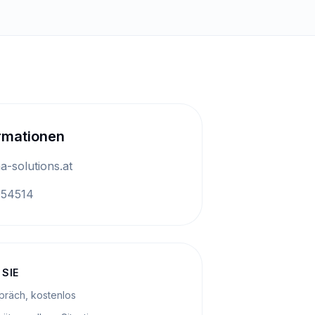
rmationen
a-solutions.at
954514
SIE
präch, kostenlos